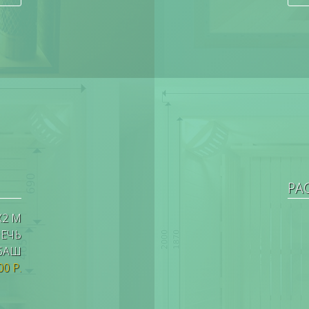
РА
Х2 М
ПЕЧЬ
АБАШ
00 Р.