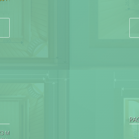
РА
Х3 М