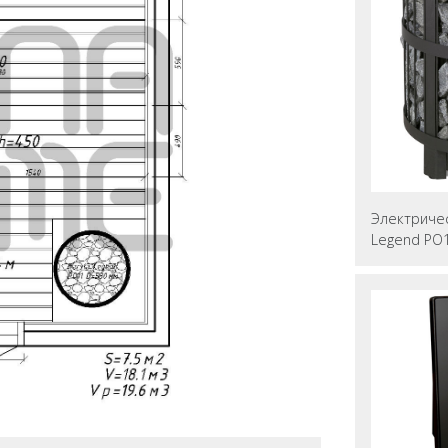
Электричес
Legend PO