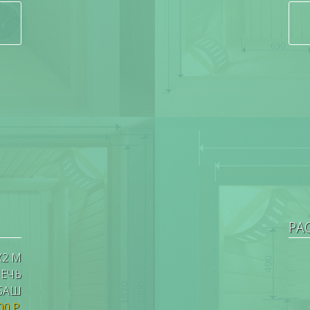
РА
Х2 М
ПЕЧЬ
АБАШ
00 Р.