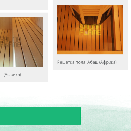
Решетка пола: Абаш (Африка)
ш (Африка)