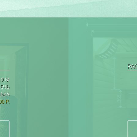
РА
.0 М
ПЕЧЬ
ЬХА
00 Р.