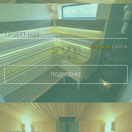
ПРОЕКТ №24
ФИНСКАЯ
САУНА
ПОДРОБНЕЕ