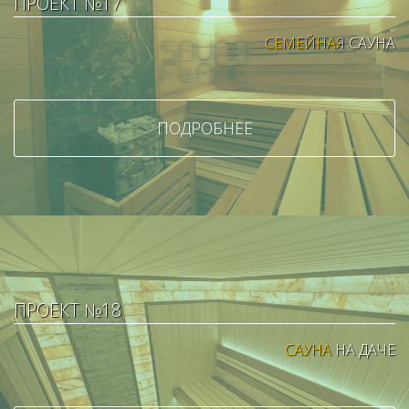
ПРОЕКТ №17
СЕМЕЙНАЯ
САУНА
ПОДРОБНЕЕ
ПРОЕКТ №18
САУНА
НА ДАЧЕ