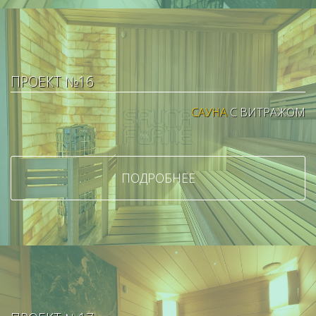
ПРОЕКТ №16
САУНА
С ВИТРАЖОМ
ПОДРОБНЕЕ