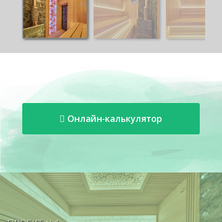
Онлайн-калькулятор