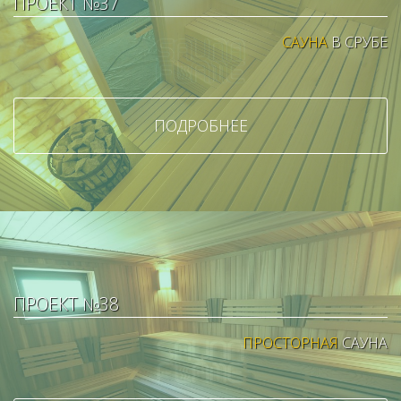
ПРОЕКТ №37
САУНА
В СРУБЕ
ПОДРОБНЕЕ
ПРОЕКТ №38
ПРОСТОРНАЯ
САУНА