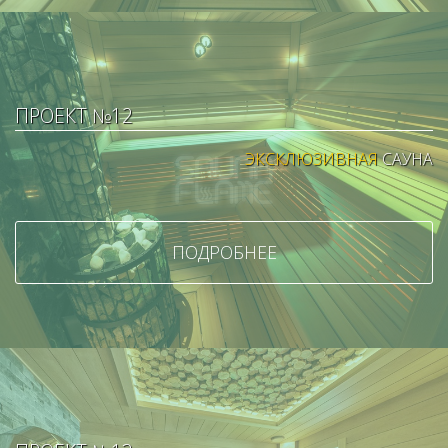
ПРОЕКТ №12
ЭКСКЛЮЗИВНАЯ
САУНА
ПОДРОБНЕЕ