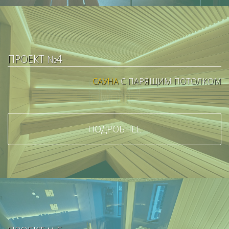
ПРОЕКТ №4
САУНА
С ПАРЯЩИМ ПОТОЛКОМ
ПОДРОБНЕЕ