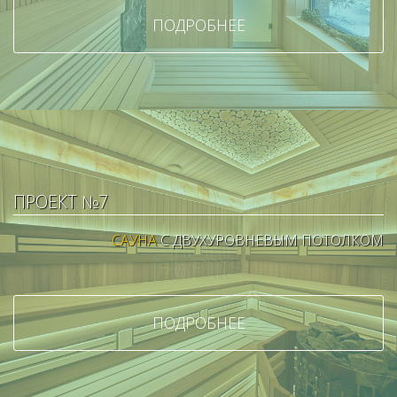
ПОДРОБНЕЕ
ПРОЕКТ №7
САУНА
С ДВУХУРОВНЕВЫМ ПОТОЛКОМ
ПОДРОБНЕЕ